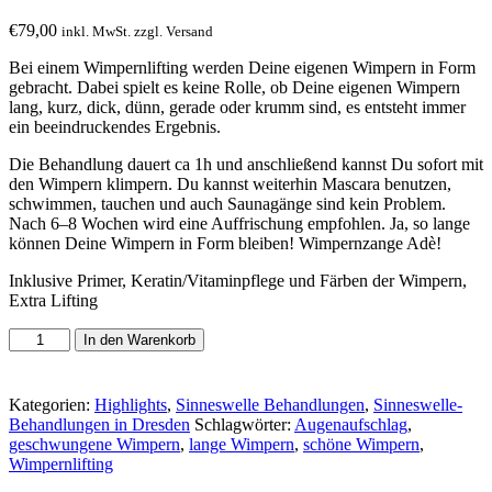
€
79,00
inkl. MwSt. zzgl. Versand
Bei einem Wimpernlifting werden Deine eigenen Wimpern in Form
gebracht. Dabei spielt es keine Rolle, ob Deine eigenen Wimpern
lang, kurz, dick, dünn, gerade oder krumm sind, es entsteht immer
ein beeindruckendes Ergebnis.
Die Behandlung dauert ca 1h und anschließend kannst Du sofort mit
den Wimpern klimpern. Du kannst weiterhin Mascara benutzen,
schwimmen, tauchen und auch Saunagänge sind kein Problem.
Nach 6–8 Wochen wird eine Auffrischung empfohlen. Ja, so lange
können Deine Wimpern in Form bleiben! Wimpernzange Adè!
Inklusive Primer, Keratin/Vitaminpflege und Färben der Wimpern,
Extra Lifting
Wimpernlifting
In den Warenkorb
Menge
Kategorien:
Highlights
,
Sinneswelle Behandlungen
,
Sinneswelle-
Behandlungen in Dresden
Schlagwörter:
Augenaufschlag
,
geschwungene Wimpern
,
lange Wimpern
,
schöne Wimpern
,
Wimpernlifting