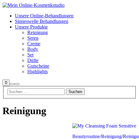
Unsere Online-Behandlungen
Sinneswelle Behandlungen
Unsere Produkte
Reinigung
Seren
Creme
Body
Set
Düfte
Gutscheine
Highlights
Seitenleiste
0
Suchen
Hauptmenü
Shop
Reinigung
Beautyroutine
/
Reinigung
/
Reinig