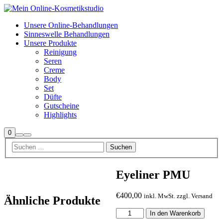
Unsere Online-Behandlungen
Sinneswelle Behandlungen
Unsere Produkte
Reinigung
Seren
Creme
Body
Set
Düfte
Gutscheine
Highlights
Seitenleiste
0
Suchen
Hauptmenü
Shop
Eyeliner PMU
€
400,00
inkl. MwSt. zzgl. Versand
Ähnliche Produkte
Eyeliner
In den Warenkorb
PMU