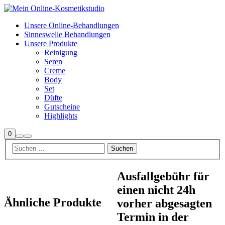
Unsere Online-Behandlungen
Sinneswelle Behandlungen
Unsere Produkte
Reinigung
Seren
Creme
Body
Set
Düfte
Gutscheine
Highlights
Seitenleiste
0
Suchen
Hauptmenü
Shop
Ausfallgebühr für
einen nicht 24h
Ähnliche Produkte
vorher abgesagten
Termin in der