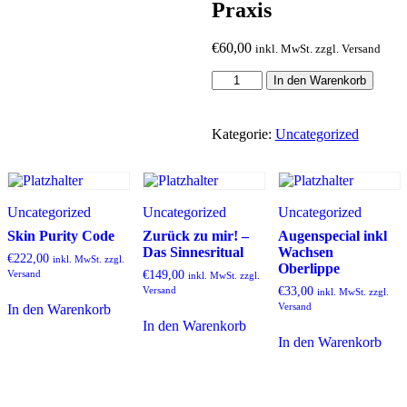
Praxis
€
60,00
inkl. MwSt. zzgl. Versand
Ausfallgebühr
In den Warenkorb
für
einen
nicht
Kategorie:
Uncategorized
24h
vorher
abgesagten
Termin
in
Uncategorized
Uncategorized
Uncategorized
der
Skin Purity Code
Zurück zu mir! –
Augenspecial inkl
Praxis
Das Sinnesritual
Wachsen
Menge
€
222,00
inkl. MwSt. zzgl.
Oberlippe
Versand
€
149,00
inkl. MwSt. zzgl.
Versand
€
33,00
inkl. MwSt. zzgl.
Versand
In den Warenkorb
In den Warenkorb
In den Warenkorb