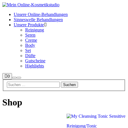
Unsere Online-Behandlungen
Sinneswelle Behandlungen
Unsere Produkte
Reinigung
Seren
Creme
Body
Set
Düfte
Gutscheine
Highlights
Seitenleiste
0
Suchen
Hauptmenü
Shop
Shop
Reinigung
/
Tonic