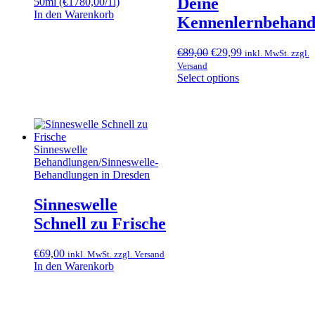
Deine
50ml (€1780,00/1l)
In den Warenkorb
Kennenlernbehand
Ursprünglicher
Aktueller
€
89,00
€
29,99
inkl. MwSt. zzgl.
Preis
Preis
Versand
war:
ist:
Select options
€89,00
€29,99.
Sinneswelle
Behandlungen
/
Sinneswelle-
Behandlungen in Dresden
Sinneswelle
Schnell zu Frische
€
69,00
inkl. MwSt. zzgl. Versand
In den Warenkorb