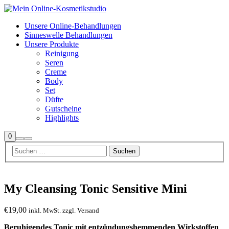
Unsere Online-Behandlungen
Sinneswelle Behandlungen
Unsere Produkte
Reinigung
Seren
Creme
Body
Set
Düfte
Gutscheine
Highlights
Seitenleiste
0
Suchen
Hauptmenü
Shop
My Cleansing Tonic Sensitive Mini
€
19,00
inkl. MwSt. zzgl. Versand
Beruhigendes Tonic mit entzündungshemmenden Wirkstoffen