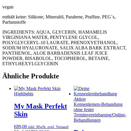
vegan
enthält keine: Silikone, Mineralöl, Parabene, Praffine, PEG`s,
Parfumstoffe
INGREDIENTS: AQUA, GLYCERIN, HAMAMELIS
VIRGINIANA WATER, PENTYLENE GLYCOL,
POLYGLYCERYL-10 LAURATE, PHENOXYETHANOL,
SODIUM HYALURONATE, SALIX ALBA BARK EXTRACT,
PANTHENOL, ALOE BARBADENSIS LEAF JUICE
POWDER, BISABOLOL, TOCOPHEROL, BETAINE,
ETHYLHEXYLGLYCERIN
Ähnliche Produkte
Highlights
Aktion
Kennenlernen-Behandung
My Mask Perfekt
ohne fester
Skin
Terminvereinbarung
/
Online-
Behandlungen
€
89,00
inkl. MwSt. zzgl. Versand