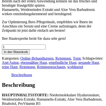
Bereits nach der ersten Anwendung können sie das frisches und
beruhigte Hautgefühl spüren.
Hamamelis, Weidenrinden Extrakt und Aloe Vera Barbadensis
wirken entzündungshemmend und beruhigend.
Zur Optimierung Ihres Pflegerituals, empfehlen wir Ihnen im
Anschluss ein Serum und eine Creme aufzutragen, denn der
Zeitpunkt ist jetzt dafür einfach am besten!
Ihre Hautexpertin berät Sie dazu sehr gern!
My
Cleansing
In den Warenkorb
Tonic
Kategorien:
Online-Behandlungen
,
Reinigung
,
Tonic
Schlagwörter:
Sensitive
Anti Aging
,
ebenmäßige Haut
,
empfindliche Haut
,
gesunde Haut
,
Mini
reine Haut
,
Reinigung
,
Reinigungsschaum
,
wohltuend
Menge
Beschreibung
Beschreibung
HAUPTINHALTSSTOFFE:
Niedermolekulare Hyaluronsäure,
Weidenrinden-Extrakt, Hamamelis-Extrakt, Aloe Vera Barbadensis,
Bisabolol, ProVitamin B5